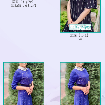
涼香【すずか】
出勤致しました❣️
志保【しほ】
ｼﾎ