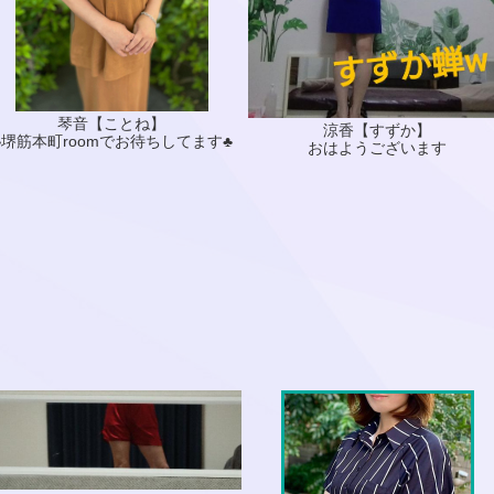
琴音【ことね】
涼香【すずか】
♣️堺筋本町roomでお待ちしてます♣️
おはようございます