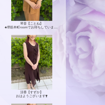
琴音【ことね】
♣️堺筋本町roomでお待ちしています♣️
涼香【すずか】
おはようございます❣️