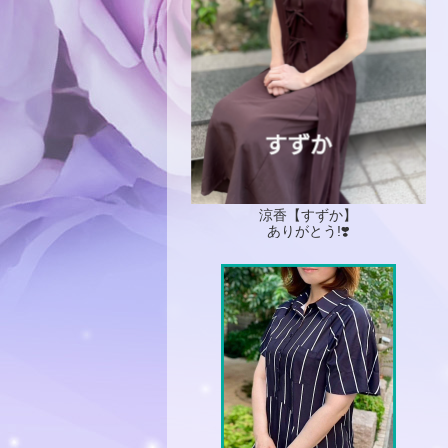
涼香【すずか】
ありがとう!❣️