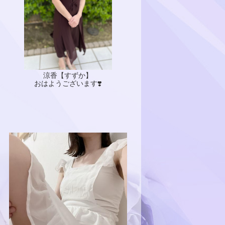
涼香【すずか】
おはようございます❣️