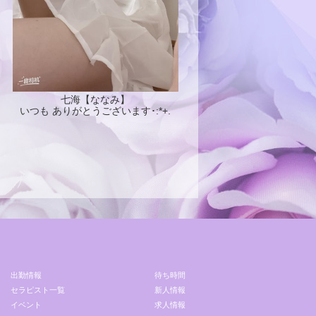
七海【ななみ】
いつも ありがとうございます･:*+.
出勤情報
待ち時間
セラピスト一覧
新人情報
イベント
求人情報