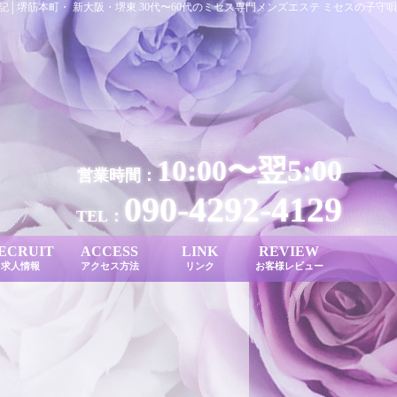
記│堺筋本町・ 新大阪・堺東 30代〜60代のミセス専門メンズエステ ミセスの子守唄
10:00〜翌5:00
営業時間：
090-4292-4129
TEL：
ECRUIT
ACCESS
LINK
REVIEW
求人情報
アクセス方法
リンク
お客様レビュー