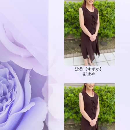
涼香【すずか】
訂正🙏