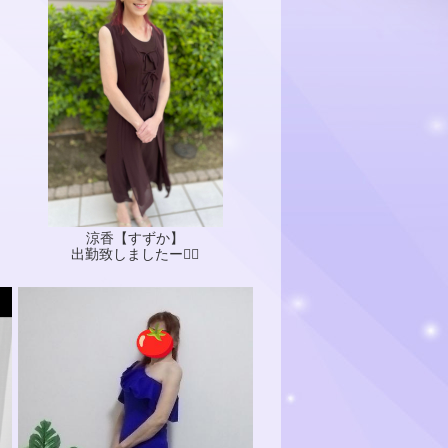
涼香【すずか】
出勤致しましたー🙋‍♀