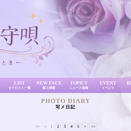
写メ日
LIST
NEW FACE
TOPICS
EVENT
R
セラピスト一覧
新人情報
ニュース速報
イベント
PHOTO DIARY
写メ日記
<<
<
1
2
3
4
5
>
>>