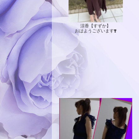
涼香【すずか】
おはようございます❣️