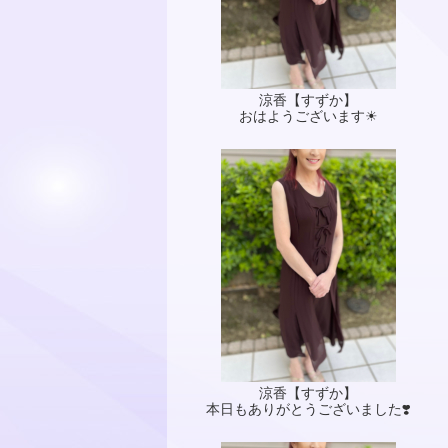
涼香【すずか】
おはようございます☀
涼香【すずか】
本日もありがとうございました❣️