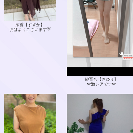
涼香【すずか】
おはようございます☔
紗百合【さゆり】
🪽激レアです🪽