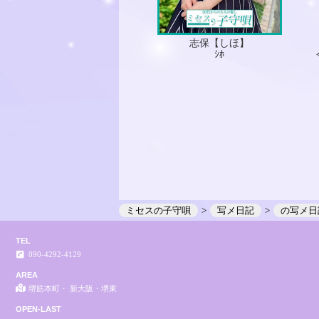
志保【しほ】
ｼﾎ
ミセスの子守唄
写メ日記
の写メ日
TEL
090-4292-4129
AREA
堺筋本町・ 新大阪・堺東
OPEN-LAST