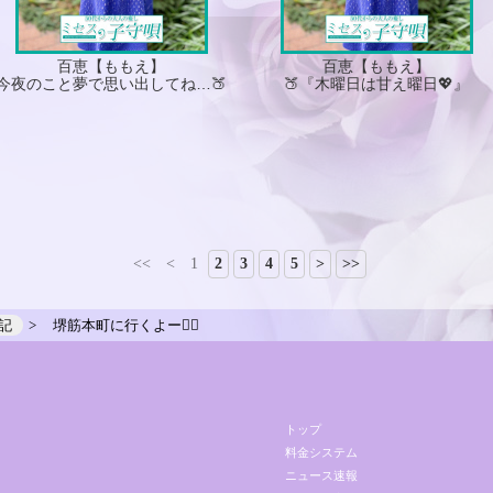
百恵【ももえ】
百恵【ももえ】
今夜のこと夢で思い出してね…🍑
🍑『木曜日は甘え曜日💖』
<<
<
1
2
3
4
5
>
>>
記
堺筋本町に行くよー🙋‍♀
トップ
料金システム
ニュース速報