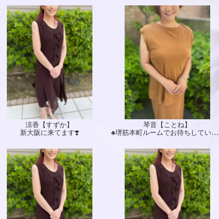
涼香【すずか】
琴音【ことね】
♣️堺筋本町ルームでお待ちしています♣️
新大阪に来てます❣️