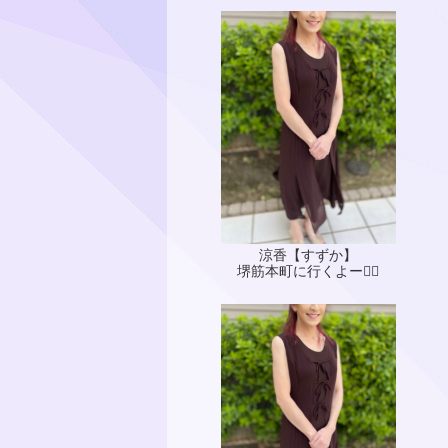
涼香【すずか】
堺筋本町に行くよー🙋‍♀