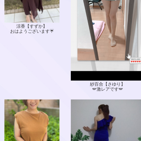
涼香【すずか】
おはようございます☔
紗百合【さゆり】
🪽激レアです🪽