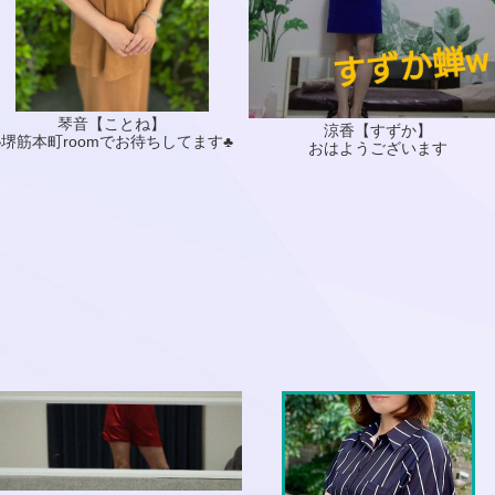
琴音【ことね】
涼香【すずか】
♣️堺筋本町roomでお待ちしてます♣️
おはようございます