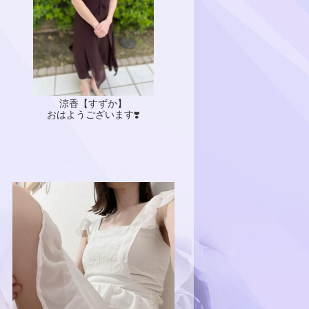
涼香【すずか】
おはようございます❣️