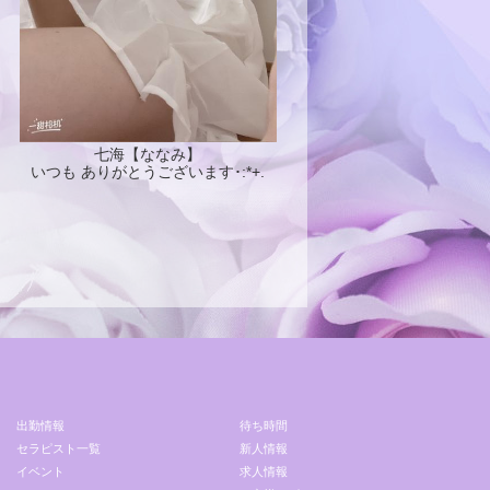
七海【ななみ】
いつも ありがとうございます･:*+.
出勤情報
待ち時間
セラピスト一覧
新人情報
イベント
求人情報