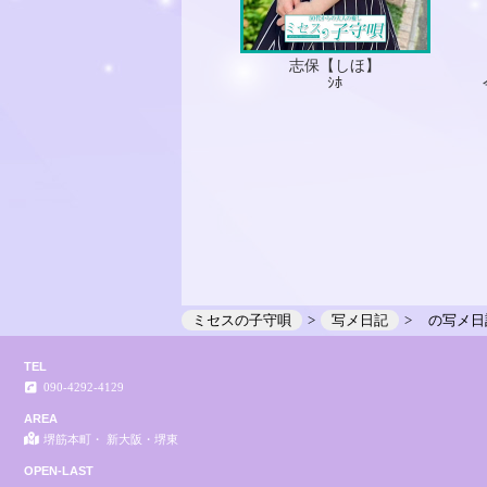
志保【しほ】
ｼﾎ
ミセスの子守唄
写メ日記
の写メ日
TEL
090-4292-4129
AREA
堺筋本町・ 新大阪・堺東
OPEN-LAST