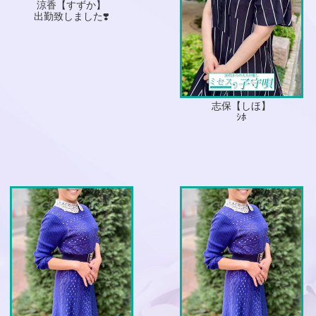
涼香【すずか】
出勤致しました❣️
志保【しほ】
ｼﾎ