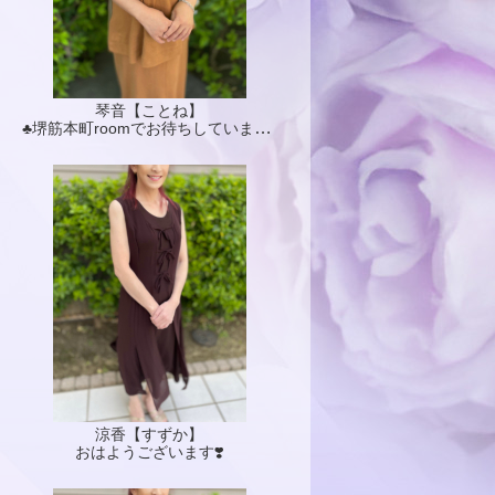
琴音【ことね】
♣️堺筋本町roomでお待ちしています♣️
涼香【すずか】
おはようございます❣️