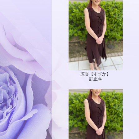
涼香【すずか】
訂正🙏