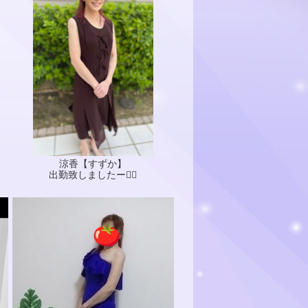
涼香【すずか】
出勤致しましたー🙋‍♀