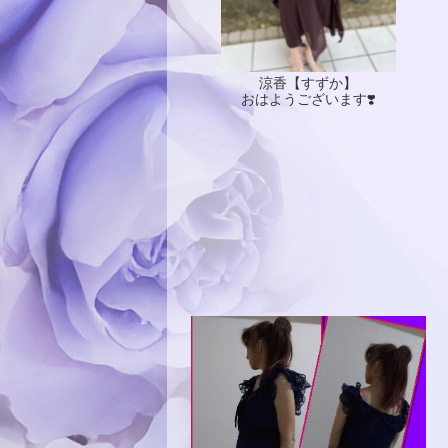
涼香【すずか】
おはようございます❣️