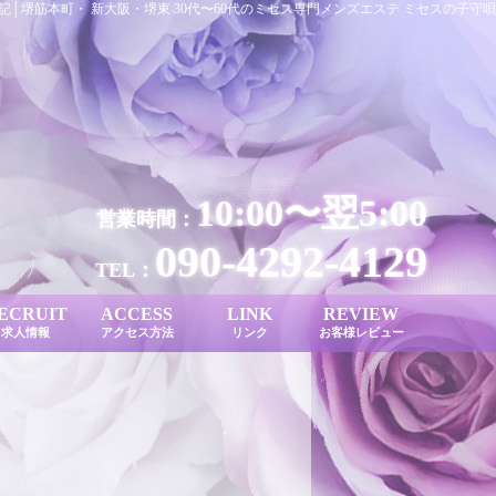
記│堺筋本町・ 新大阪・堺東 30代〜60代のミセス専門メンズエステ ミセスの子守唄
10:00〜翌5:00
営業時間：
090-4292-4129
TEL：
ECRUIT
ACCESS
LINK
REVIEW
求人情報
アクセス方法
リンク
お客様レビュー