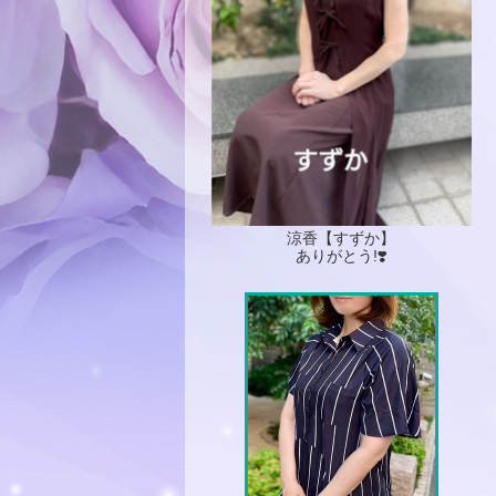
涼香【すずか】
ありがとう!❣️