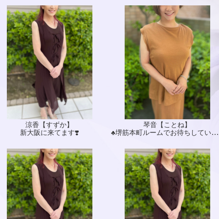
涼香【すずか】
琴音【ことね】
♣️堺筋本町ルームでお待ちしています♣️
新大阪に来てます❣️