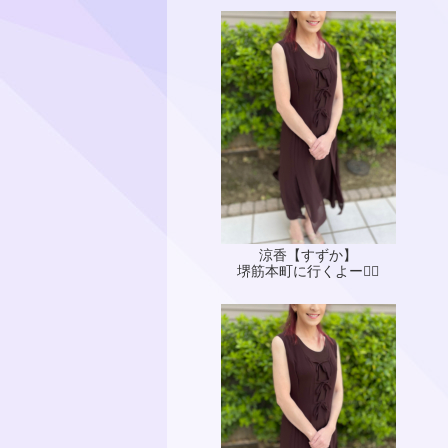
涼香【すずか】
堺筋本町に行くよー🙋‍♀