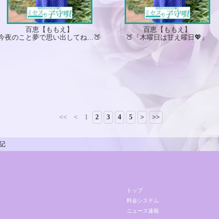
百恵【ももえ】
百恵【ももえ】
今夜のこと夢で思い出してね…🍑
🍑『木曜日は甘え曜日💖』
<<
<
1
2
3
4
5
>
>>
記
トップ
料金システム
ニュース速報