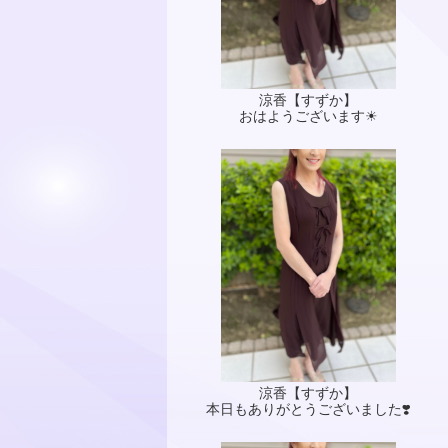
涼香【すずか】
おはようございます☀
涼香【すずか】
本日もありがとうございました❣️