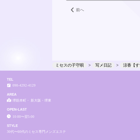
前へ
ミセスの子守唄
写メ日記
涼香【す
TEL
090-4292-4129
AREA
堺筋本町・ 新大阪・堺東
OPEN-LAST
10:00〜翌5:00
STYLE
30代〜60代のミセス専門メンズエステ