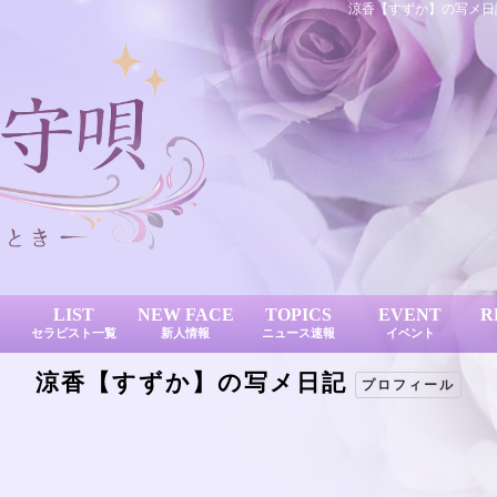
涼香【すずか】の写メ日記
LIST
NEW FACE
TOPICS
EVENT
R
セラピスト一覧
新人情報
ニュース速報
イベント
涼香【すずか】の写メ日記
プロフィール