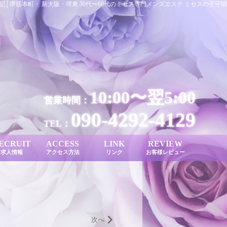
│堺筋本町・ 新大阪・堺東 30代〜60代のミセス専門メンズエステ ミセスの子守唄
10:00〜翌5:00
営業時間：
090-4292-4129
TEL：
ECRUIT
ACCESS
LINK
REVIEW
求人情報
アクセス方法
リンク
お客様レビュー
次へ