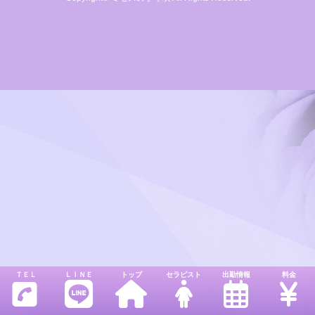
ＴＥＬ
ＬＩＮＥ
トップ
セラピスト
出勤情報
料金