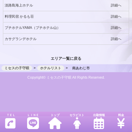
淡路島海上ホテル
詳細へ
料理民宿 かるも荘
詳細へ
プチホテルYAMA（プチホテル山）
詳細へ
カサグランデホテル
詳細へ
エリア一覧に戻る
ミセスの子守唄
ホテルリスト
南あわじ市
Copyright© ミセスの子守唄 All Rights Reserved.
ＴＥＬ
ＬＩＮＥ
トップ
セラピスト
出勤情報
料金