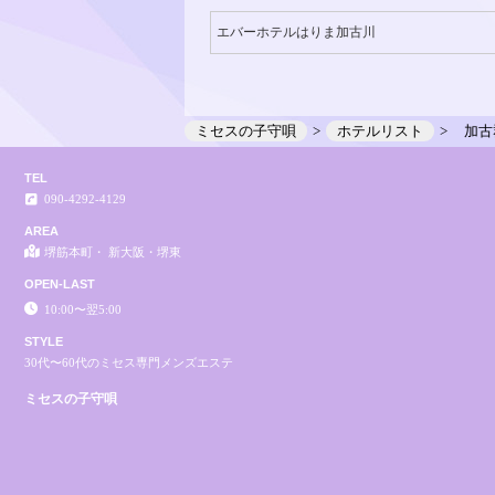
エバーホテルはりま加古川
ミセスの子守唄
ホテルリスト
加古
TEL
090-4292-4129
AREA
堺筋本町・ 新大阪・堺東
OPEN-LAST
10:00〜翌5:00
STYLE
30代〜60代のミセス専門メンズエステ
ミセスの子守唄