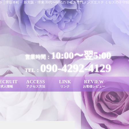
ト│堺筋本町・ 新大阪・堺東 30代〜60代のミセス専門メンズエステ ミセスの子守唄
10:00〜翌5:00
営業時間：
090-4292-4129
TEL：
ECRUIT
ACCESS
LINK
REVIEW
求人情報
アクセス方法
リンク
お客様レビュー