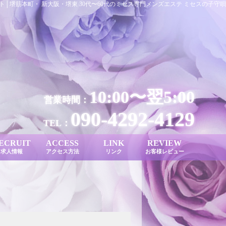
ト│堺筋本町・ 新大阪・堺東 30代〜60代のミセス専門メンズエステ ミセスの子守唄
10:00〜翌5:00
営業時間：
090-4292-4129
TEL：
ECRUIT
ACCESS
LINK
REVIEW
求人情報
アクセス方法
リンク
お客様レビュー