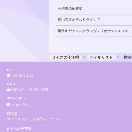
囲炉裏の宿豊楽
峰山高原ホテルリラクシア
姫路キヤッスルグランヴィリオホテルモンテ・
ミセスの子守唄
ホテルリスト
神崎
TEL
090-4292-4129
AREA
堺筋本町・ 新大阪・堺東
OPEN-LAST
10:00〜翌5:00
STYLE
30代〜60代のミセス専門メンズエステ
ミセスの子守唄