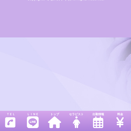
ＴＥＬ
ＬＩＮＥ
トップ
セラピスト
出勤情報
料金