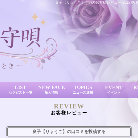
良子【りょうこ】 (49)のお客様レビュー[2025-
LIST
NEW FACE
TOPICS
EVENT
R
セラピスト一覧
新人情報
ニュース速報
イベント
REVIEW
お客様レビュー
良子【りょうこ】の口コミを投稿する