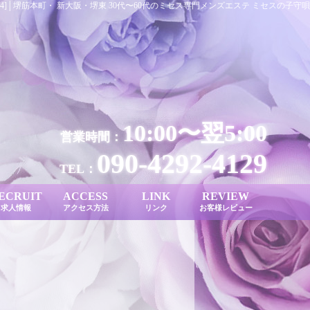
06-04]│堺筋本町・ 新大阪・堺東 30代〜60代のミセス専門メンズエステ ミセスの子守唄
10:00〜翌5:00
営業時間：
090-4292-4129
TEL：
ECRUIT
ACCESS
LINK
REVIEW
求人情報
アクセス方法
リンク
お客様レビュー