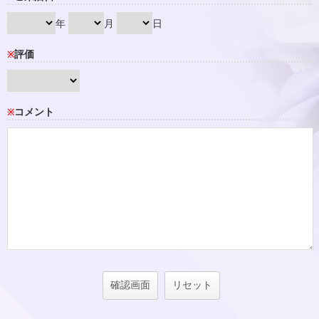
年
月
日
評価
※
コメント
※